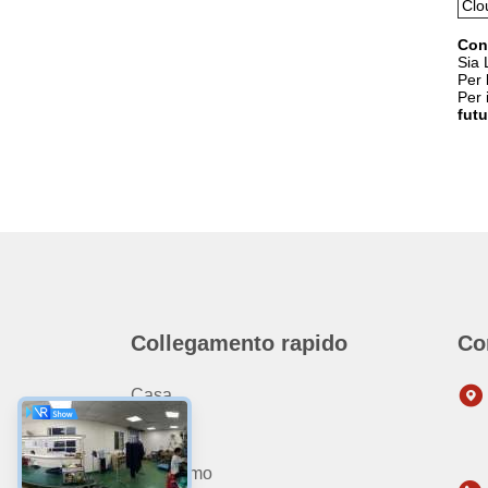
Clo
Con
Sia 
Per 
Per 
futu
Collegamento rapido
Co
Casa
Prodotti
Chi Siamo