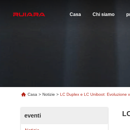
Casa
Chi siamo
p
Casa
>
Notizie
>
LC Duplex e LC Uniboot: Evoluzione ver
LC
eventi