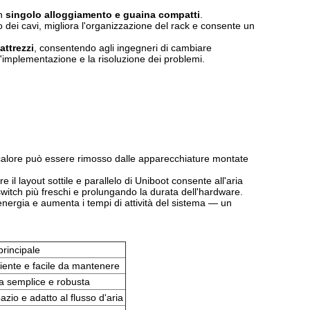
un
singolo alloggiamento e guaina compatti
.
 dei cavi, migliora l'organizzazione del rack e consente un
attrezzi
, consentendo agli ingegneri di cambiare
implementazione e la risoluzione dei problemi.
il calore può essere rimosso dalle apparecchiature montate
e il layout sottile e parallelo di Uniboot consente all'aria
switch più freschi e prolungando la durata dell'hardware.
energia e aumenta i tempi di attività del sistema — un
principale
ente e facile da mantenere
ra semplice e robusta
azio e adatto al flusso d'aria