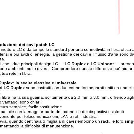
oluzione dei cavi patch LC
onnettore LC è da tempo lo standard per una connettività in fibra ottica
densi e più avidi di energia, la gestione dei cavi e il flusso d'aria sono d
sa.
i che i due principali design LC —
LC Duplex
e
LC Uniboot
— prendono
ono ambienti molto diversi. Comprendere queste differenze può aiutarti a 
 tua rete in fibra.
uplex: la scelta classica e universale
vi LC Duplex
sono costruiti con due connettori separati uniti da una cl
.
 fibra ha la sua guaina, solitamente da 2,0 mm o 3,0 mm, offrendo agli ins
ro vantaggi sono chiari:
ttura semplice, facile sostituzione
atibile con la maggior parte dei pannelli e dei dispositivi esistenti
eniente per telecomunicazioni, LAN e reti industriali
avia, quando centinaia o migliaia di cavi riempiono un rack, le loro
sing
mentando la difficoltà di manutenzione.