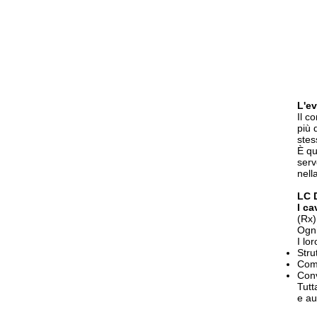
L'ev
Il c
più 
stes
È qu
serv
nella
LC D
I ca
(Rx)
Ogni
I lo
Stru
Comp
Conv
Tutt
e au