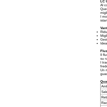
LC U
Al c
Ques
migli
I mo
ista
Van
Ridu
Migl
Gest
Idea
Flus
Il f
su r
I tr
fred
Un m
guad
Qual
Amb
Sal
Ret
Rac