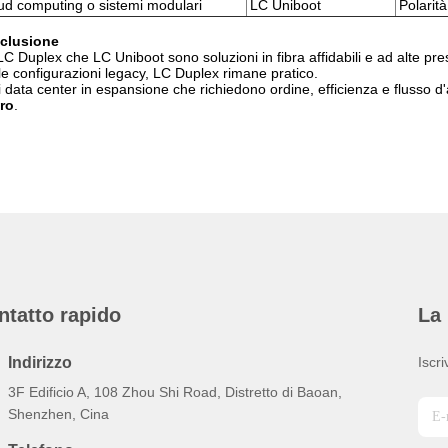
ud computing o sistemi modulari
LC Uniboot
Polarità
clusione
LC Duplex che LC Uniboot sono soluzioni in fibra affidabili e ad alte pre
le configurazioni legacy, LC Duplex rimane pratico.
i data center in espansione che richiedono ordine, efficienza e flusso d'
ro
.
ntatto rapido
La 
Indirizzo
Iscri
3F Edificio A, 108 Zhou Shi Road, Distretto di Baoan,
Shenzhen, Cina