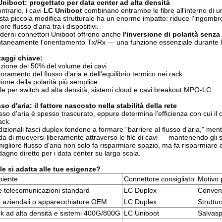
niboot: progettato per data center ad alta densità
ontrario, i cavi
LC Uniboot
combinano entrambe le fibre all'interno di 
ta piccola modifica strutturale ha un enorme impatto: riduce l'ingombro
ore flusso d'aria tra i dispositivi.
derni connettori Uniboot offrono anche
l'inversione di polarità senza 
ntaneamente l'orientamento Tx/Rx — una funzione essenziale durante l'
taggi chiave:
zione del 50% del volume dei cavi
ioramento del flusso d'aria e dell'equilibrio termico nei rack
ione della polarità più semplice
le per switch ad alta densità, sistemi cloud e cavi breakout MPO-LC
so d'aria: il fattore nascosto nella stabilità della rete
lusso d'aria è spesso trascurato, eppure determina l'efficienza con cui 
ack.
adizionali fasci duplex tendono a formare “barriere al flusso d'aria,” mentr
da di muoversi liberamente attraverso le file di cavi — mantenendo gli 
igliore flusso d'aria non solo fa risparmiare spazio, ma fa risparmiare 
agno diretto per i data center su larga scala.
e si adatta alle tue esigenze?
iente
Connettore consigliato
Motivo 
e telecomunicazioni standard
LC Duplex
Conveni
i aziendali o apparecchiature OEM
LC Duplex
Struttu
k ad alta densità e sistemi 400G/800G
LC Uniboot
Salvasp