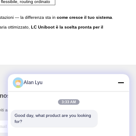
 flessibile, routing ordinato
stazioni — la differenza sta in
come cresce il tuo sistema
.
aria ottimizzato,
LC Uniboot è la scelta pronta per il
Alan Lyu
nostra newsletter
3:33 AM
viti alla nostra newsletter per sconti e altro.
Good day, what product are you looking 
for?