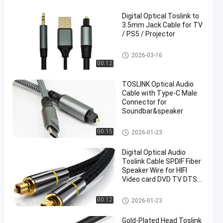
MTP MPO
Digital Optical Toslink to
3.5mm Jack Cable for TV
/ PS5 / Projector
audio adattatore ottico
2026-03-16
00:12
TOSLINK Optical Audio
Cable with Type-C Male
Connector for
Soundbar&speaker
audio adattatore ottico
00:15
2026-01-23
Digital Optical Audio
Toslink Cable SPDIF Fiber
Speaker Wire for HIFI
Video card DVD TV DTS
Dolby 5.1 7.1 Audio ampl
audio cavo ottico
00:12
2026-01-23
Gold-Plated Head Toslink