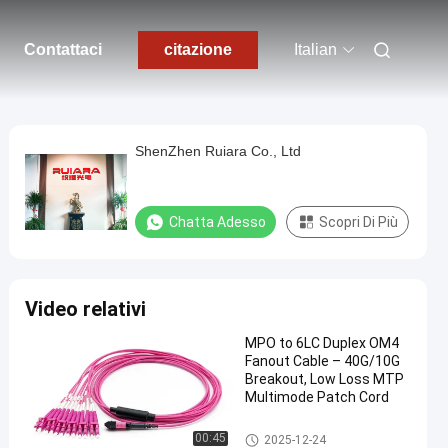
Contattaci
citazione
Italian
ShenZhen Ruiara Co., Ltd
Chatta Adesso
Scopri Di Più
Video relativi
MPO to 6LC Duplex OM4
Fanout Cable – 40G/10G
Breakout, Low Loss MTP
Multimode Patch Cord
Cavo della toppa della fibra di
00:45
2025-12-24