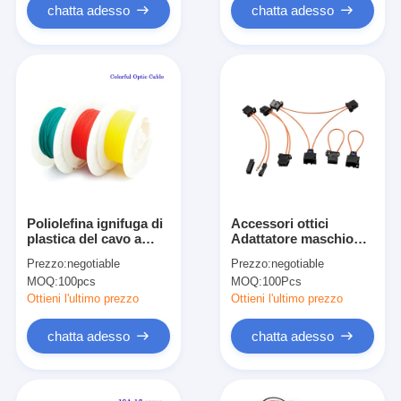
chatta adesso
chatta adesso
Poliolefina ignifuga di
Accessori ottici
plastica del cavo a
Adattatore maschio
fibre ottiche di colore
per loop in fibra ottica
Prezzo:
negotiable
Prezzo:
negotiable
pieno PMMA isolata
per auto con
MOQ:
100pcs
MOQ:
100Pcs
5M/10M per la
amplificatore del
decorazione
suono
Ottieni l'ultimo prezzo
Ottieni l'ultimo prezzo
domestica/dell'automobile
chatta adesso
chatta adesso