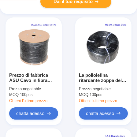
Dai il tuo requisito
Prezzo di fabbrica
La poliolefina
ASU Cavo in fibra
ritardante zoppa del
ottica di plastica
cavo flessibile della
Prezzo:
negotiable
Prezzo:
negotiable
isolato in poliolefina
fibra di FTTH ha
MOQ:
100pcs
MOQ:
100pcs
OD2.2 SDI HD Cavi
isolato l'alta
elettrici per autoveicoli
definizione di ASU
Ottieni l'ultimo prezzo
Ottieni l'ultimo prezzo
OD4.0 1.0SDI per
Transmassion del
chatta adesso
chatta adesso
segnale