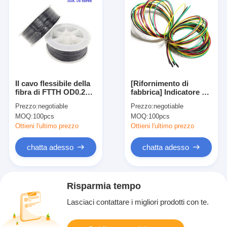
Il cavo flessibile della
[Rifornimento di
fibra di FTTH OD0.25
fabbrica] Indicatore di
16 concentra
guasto ottico PMMA
Prezzo:
negotiable
Prezzo:
negotiable
l'illuminazione di
OD2.2 Muti-Core X4
MOQ:
100pcs
MOQ:
100pcs
plastica della luce
5M per cavo ottico
della fibra ottica di
industriale,
Ottieni l'ultimo prezzo
Ottieni l'ultimo prezzo
PMMA per
attrezzatura per
l'automobile/la
macchine
chatta adesso
chatta adesso
decorazione
domestica
Risparmia tempo
Lasciaci contattare i migliori prodotti con te.