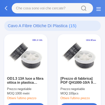
Cavo A Fibre Ottiche Di Plastica
(15)
OD1.3 13A luce a fibra
[Prezzo di fabbrica]
ottica in plastica
POF QH1000-10/A 9
PMMA
Core PMMA Luce in
Prezzo:
negotiable
Prezzo:
negotiable
fibra ottica in plastica
MOQ:
1000 metri
MOQ:
100pcs
per auto/decorazione
domestica
Ottieni l'ultimo prezzo
Ottieni l'ultimo prezzo