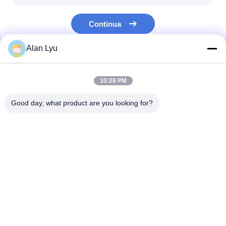
Continua
Alan Lyu
Le Nostre Categorie
10:28 PM
Good day, what product are you looking for?
Cavo della toppa
Cavo di fibra ottica
Cavi industriali
della fibra di MTP
fibra ottica
MPO
Casa
Circa noi
Contattaci
Desktop Site
Mappa del sito
Politica sulla privacy