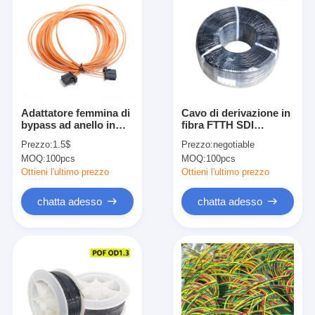
Adattatore femmina di
Cavo di derivazione in
bypass ad anello in
fibra FTTH SDI
fibra ottica arancione
TOSLINK Cavo audio
Prezzo:
1.5$
Prezzo:
negotiable
MOST per Mercedes
ottico 5M 10M
MOQ:
100pcs
MOQ:
100pcs
BGM
Poliolefina ignifuga
isolata 1A-6
Ottieni l'ultimo prezzo
Ottieni l'ultimo prezzo
chatta adesso
chatta adesso
Casa
Prodotti
Chi siamo