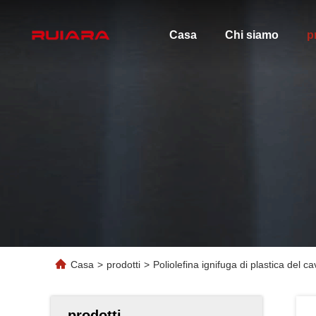
Casa
Chi siamo
p
Casa
>
prodotti
>
Poliolefina ignifuga di plastica del
prodotti