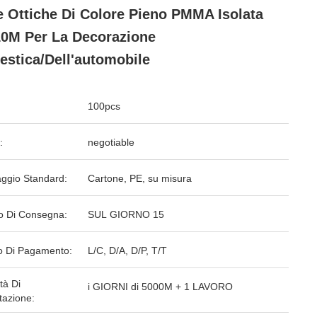
e Ottiche Di Colore Pieno PMMA Isolata
0M Per La Decorazione
stica/dell'automobile
100pcs
:
negotiable
aggio Standard:
Cartone, PE, su misura
o Di Consegna:
SUL GIORNO 15
 Di Pagamento:
L/C, D/A, D/P, T/T
tà Di
i GIORNI di 5000M + 1 LAVORO
tazione: