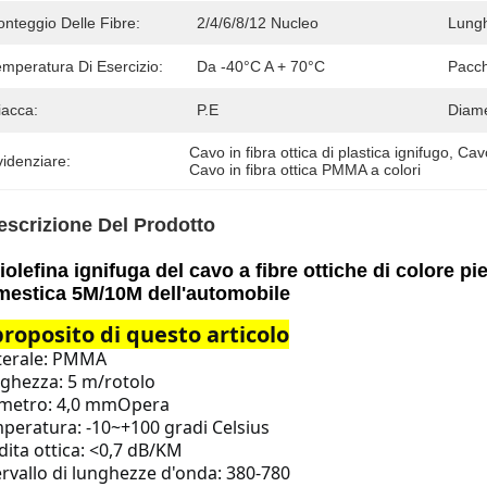
nteggio Delle Fibre:
2/4/6/8/12 Nucleo
Lung
emperatura Di Esercizio:
Da -40°C A + 70°C
Pacch
iacca:
P.E
Diame
Cavo in fibra ottica di plastica ignifugo
, 
Cavo
idenziare:
Cavo in fibra ottica PMMA a colori
escrizione Del Prodotto
iolefina ignifuga del cavo a fibre ottiche di colore pi
estica 5M/10M dell'automobile
proposito di questo articolo
erale: PMMA
ghezza: 5 m/rotolo
metro: 4,0 mm
Opera
peratura: -10~+100 gradi Celsius
dita ottica: <0,7 dB/KM
ervallo di lunghezze d'onda: 380-780