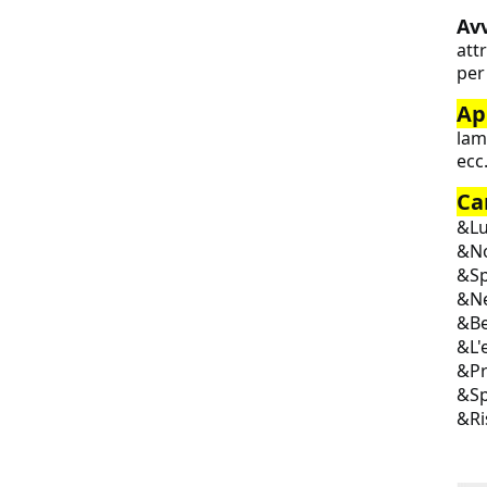
Avv
att
per
Ap
lam
ecc
Ca
&
L
&
No
&
S
&
N
&
Be
&
L'
&
P
&
Sp
&
R