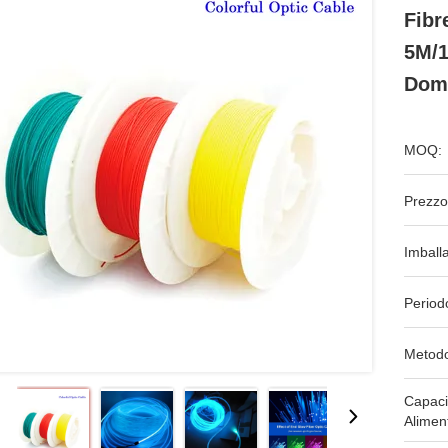
Fibr
5M/1
Dome
MOQ:
Prezzo
Imball
Period
Metodo
Capaci
Alimen