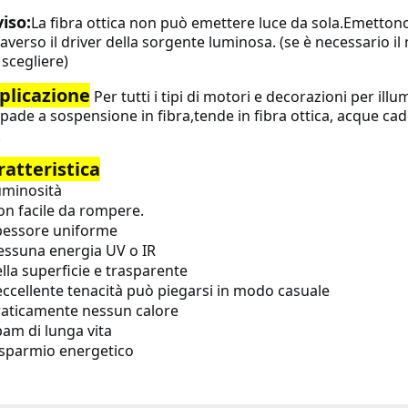
iso:
La fibra ottica non può emettere luce da sola.
Emettono 
raverso il driver della sorgente luminosa.
(se è necessario il
 scegliere)
plicazione
Per tutti i tipi di motori e decorazioni per illu
pade a sospensione in fibra,
tende in fibra ottica, acque cadent
.
ratteristica
uminosità
n facile da rompere.
pessore uniforme
essuna energia UV o IR
lla superficie e trasparente
eccellente tenacità può piegarsi in modo casuale
raticamente nessun calore
am di lunga vita
isparmio energetico