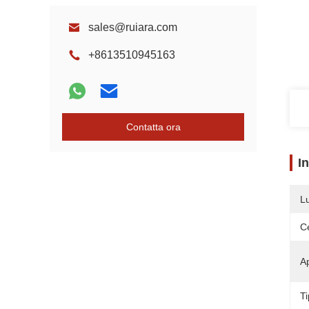
sales@ruiara.com
+8613510945163
Contatta ora
I
L
Ce
Ap
Ti