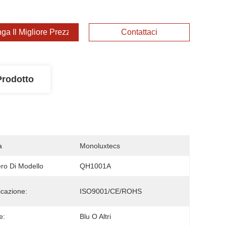
ga Il Migliore Prezzo
Contattaci
Prodotto
a
Monoluxtecs
o Di Modello
QH1001A
icazione:
ISO9001/CE/ROHS
e:
Blu O Altri