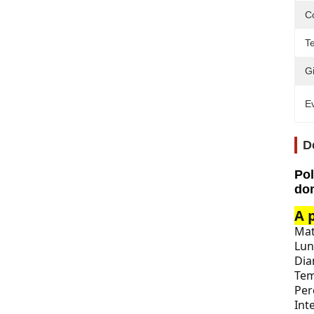
Co
T
G
Ev
D
Pol
dom
A 
Mat
Lun
Dia
Tem
Per
Int