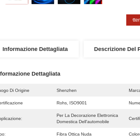
Otten
Informazione Dettagliata
Descrizione Del 
nformazione Dettagliata
uogo Di Origine
Shenzhen
Marc
rtificazione
Rohs, ISO9001
Numer
Per La Decorazione Elettronica 
plicazione:
Certif
Domestica Dell'automobile
po:
Fibra Ottica Nuda
Color